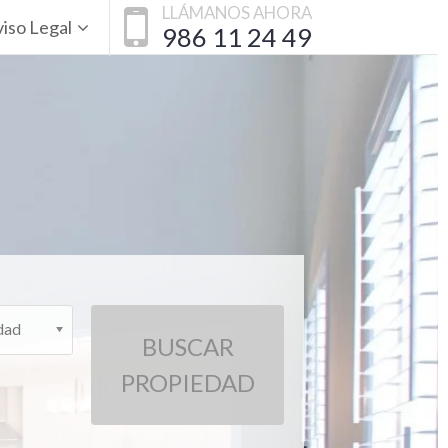
LLÁMANOS AHORA
iso Legal
986 11 24 49
dad
BUSCAR
PROPIEDAD