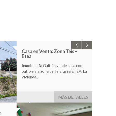
Alquiler/Venta local zona
Travesía de Vigo
Se alquila local comercial en la zona
de Travesía de Vigo. Se distribuye en
370...
1,200 €
MÁS DETALLES
Estudio 