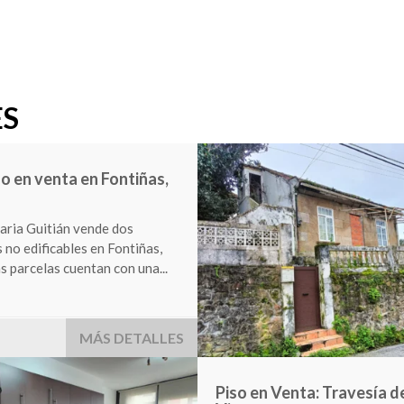
ES
en Venta en San Roque,
aria Guitián presenta un
 local comercial a pie de calle
 San Roque....
 €
MÁS DETALLES
Venta terreno zona