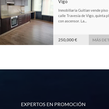
Chandebrito
Estupendo terreno en la zona d
Chandebrito, con una superficie
850 m2. Consta de...
90,000 €
MÁS DET
EXPERTOS EN PROMOCIÓN