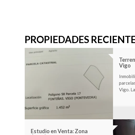
PROPIEDADES RECIENT
s –
Local 
Vigo
asa con
Inmobili
a ETEA. La
luminoso
en calle
80,000
ETALLES
Venta casa zona Creciente