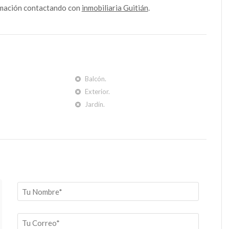
mación contactando con
inmobiliaria Guitián
.
Balcón.
Exterior.
Jardín.
tian.com