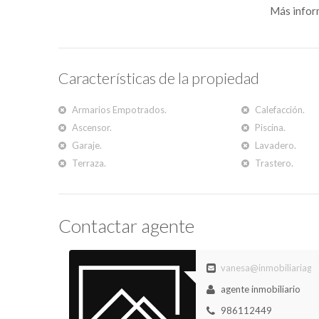
Más infor
Características de la propiedad
Armarios Empotrados.
Calefacción.
Ascensor.
Piscina.
Garaje.
Lavadero.
Terraza.
Trastero.
Contactar agente
vanesa@inmobiliariagui
agente inmobiliario
986112449