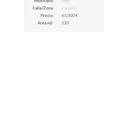
Municipio
Vigo
Calle/Zona
Calvario
Precio
65,000 €
Area m2
120